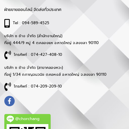
ฝ่ายขายออนไลน์ จัดส่งทั่วประเทศ
Tel : 094-589-4525
บริษัท ช ช้าง จำกัด (สำนักงานใหญ่)
ที่อยู่ 444/9 หมู่ 4 ต.คลองแห อ.หาดใหญ่ จ.สงขลา 90110
โทรศัพท์ : 074-427-408-10
บริษัท ช ช้าง จำกัด (สาขาคลองหวะ)
ที่อยู่ 1/34 ถ.กาญจนวนิช ต.คอหงส์ อ.หาดใหญ่ จ.สงขลา 90110
โทรศัพท์ : 074-209-209-10
@chorchang