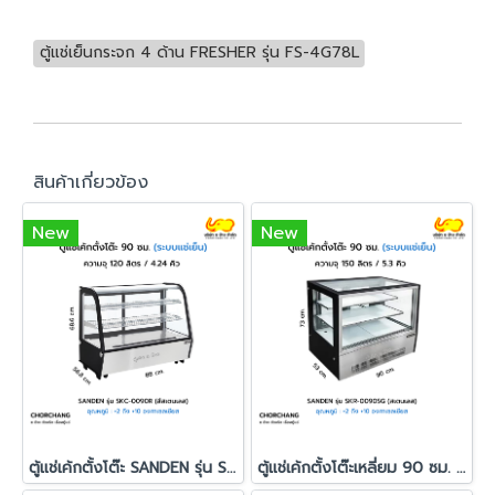
ตู้แช่เย็นกระจก 4 ด้าน FRESHER รุ่น FS-4G78L
สินค้าเกี่ยวข้อง
New
New
ตู้แช่เค้กตั้งโต๊ะ SANDEN รุ่น SKC-0090R
ตู้แช่เค้กตั้งโต๊ะเหลี่ยม 90 ซม. สีดำ SANDEN รุ่น SKR-0090SG