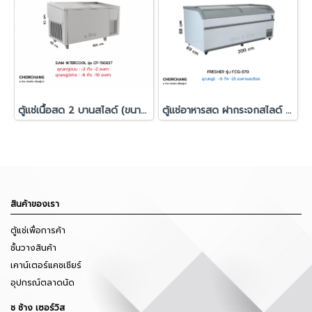
ตู้แช่เนื้อสด 2 บานสไลด์ (ขนาด 1.50 เมตร) รุ่น CP-1500ST
ตู้แช่อาหารสด ฝากระจกสไลด์ FRESHER รุ่น FCG-870
สินค้าของเรา
ตู้แช่เพื่อการค้า
ชั้นวางสินค้า
เคาน์เตอร์แคชเชียร์
อุปกรณ์ตลาดนัด
ช ช้าง เซอร์วิส