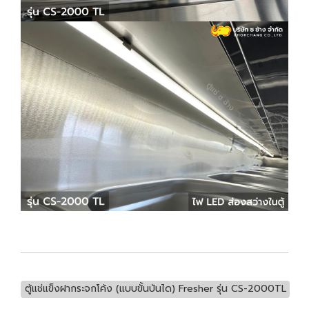
ตู้แช่แข็งฝากระจกโค้ง (แบบขั้นบันได) Fresher รุ่น CS-2000TL