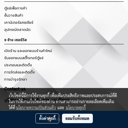
ตู้แช่เพื่อการค้า
ชั้นวางสินค้า
เคาน์เตอร์แคชเชียร์
อุปกรณ์ตลาดนัด
ช ช้าง เซอร์วิส
เปิดร้าน และออกแบบร้านค้าใหม่
รับออกแบบสติ๊กเกอร์ตู้แช่
ประกอบและติดตั้ง
การจัดส่งและติดตั้ง
การบำรุงรักษา
Contact us.
เว็บไซต์นี้มีการใช้งานคุกกี้ เพื่อเพิ่มประสิทธิภาพและประสบการณ์ที่ดี
บริษัท ช ช้าง จำกัด (ประเทศไทย)
ในการใช้งานเว็บไซต์ของท่าน ท่านสามารถอ่านรายละเอียดเพิ่มเติม
ได้ที่
นโยบายความเป็นส่วนตัว
และ
นโยบายคุกกี้
ฝ่ายขายออนไลน์ จัดส่งทั่วประเทศ
ตั้งค่าคุกกี้
ยอมรับทั้งหมด
Message Us
Tel : 094-589-4525