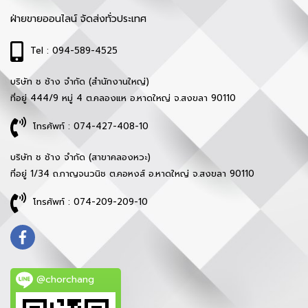
ฝ่ายขายออนไลน์ จัดส่งทั่วประเทศ
Tel : 094-589-4525
บริษัท ช ช้าง จำกัด (สำนักงานใหญ่)
ที่อยู่ 444/9 หมู่ 4 ต.คลองแห อ.หาดใหญ่ จ.สงขลา 90110
โทรศัพท์ : 074-427-408-10
บริษัท ช ช้าง จำกัด (สาขาคลองหวะ)
ที่อยู่ 1/34 ถ.กาญจนวนิช ต.คอหงส์ อ.หาดใหญ่ จ.สงขลา 90110
โทรศัพท์ : 074-209-209-10
@chorchang