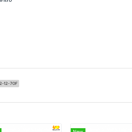
-12-70F
New