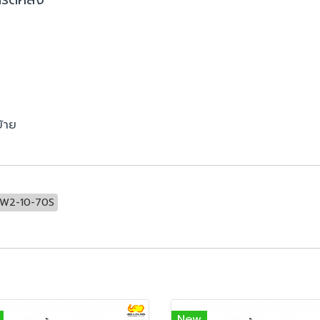
้าย
W2-10-70S
New