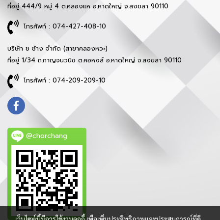
ที่อยู่ 444/9 หมู่ 4 ต.คลองแห อ.หาดใหญ่ จ.สงขลา 90110
โทรศัพท์ : 074-427-408-10
บริษัท ช ช้าง จำกัด (สาขาคลองหวะ)
ที่อยู่ 1/34 ถ.กาญจนวนิช ต.คอหงส์ อ.หาดใหญ่ จ.สงขลา 90110
โทรศัพท์ : 074-209-209-10
@chorchang
เว็บไซต์นี้มีการใช้งานคุกกี้ เพื่อเพิ่มประสิทธิภาพและประสบการณ์ที่ดี