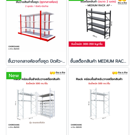
ชั้นวางกลางห้องทั้งชุด ปิดหัว-ปิดท้าย - (ราคาเริ่มต้น 6,190 บาท)
ชั้นสต็อกสินค้า MEDIUM RACK AP ช ช้าง (รับน้ำหนัก 300-350 กก./ชั้น)
New