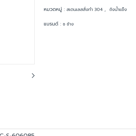
หมวดหมู่ :
,
สเตนเลสสั่งทำ 304
ถังน้ำแข็ง
แบรนด์ :
ช ช้าง
น IC-S-606085