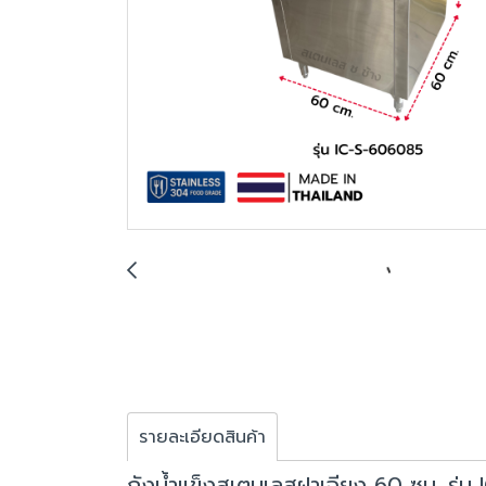
รายละเอียดสินค้า
ถังน้ำแข็งสเตนเลสฝาเฉียง 60 ซม. รุ่