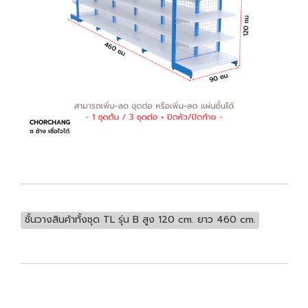
ชั้นวางสินค้าทั้งชุด TL รุ่น B สูง 120 cm. ยาว 460 cm.