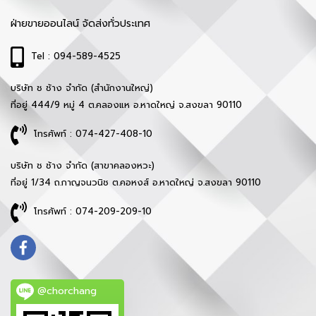
ฝ่ายขายออนไลน์ จัดส่งทั่วประเทศ
Tel : 094-589-4525
บริษัท ช ช้าง จำกัด (สำนักงานใหญ่)
ที่อยู่ 444/9 หมู่ 4 ต.คลองแห อ.หาดใหญ่ จ.สงขลา 90110
โทรศัพท์ : 074-427-408-10
บริษัท ช ช้าง จำกัด (สาขาคลองหวะ)
ที่อยู่ 1/34 ถ.กาญจนวนิช ต.คอหงส์ อ.หาดใหญ่ จ.สงขลา 90110
โทรศัพท์ : 074-209-209-10
@chorchang