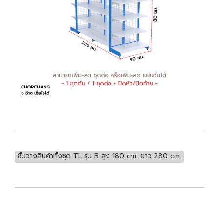
ชั้นวางสินค้าทั้งชุด TL รุ่น B สูง 180 cm. ยาว 280 cm.