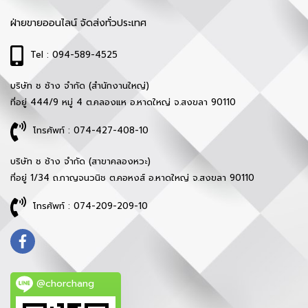
ฝ่ายขายออนไลน์ จัดส่งทั่วประเทศ
Tel : 094-589-4525
บริษัท ช ช้าง จำกัด (สำนักงานใหญ่)
ที่อยู่ 444/9 หมู่ 4 ต.คลองแห อ.หาดใหญ่ จ.สงขลา 90110
โทรศัพท์ : 074-427-408-10
บริษัท ช ช้าง จำกัด (สาขาคลองหวะ)
ที่อยู่ 1/34 ถ.กาญจนวนิช ต.คอหงส์ อ.หาดใหญ่ จ.สงขลา 90110
โทรศัพท์ : 074-209-209-10
@chorchang