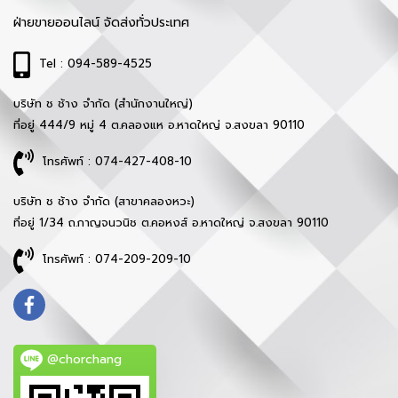
ฝ่ายขายออนไลน์ จัดส่งทั่วประเทศ
Tel : 094-589-4525
บริษัท ช ช้าง จำกัด (สำนักงานใหญ่)
ที่อยู่ 444/9 หมู่ 4 ต.คลองแห อ.หาดใหญ่ จ.สงขลา 90110
โทรศัพท์ : 074-427-408-10
บริษัท ช ช้าง จำกัด (สาขาคลองหวะ)
ที่อยู่ 1/34 ถ.กาญจนวนิช ต.คอหงส์ อ.หาดใหญ่ จ.สงขลา 90110
โทรศัพท์ : 074-209-209-10
@chorchang