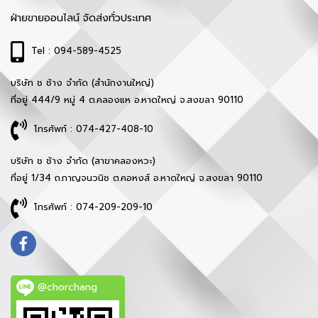
ฝ่ายขายออนไลน์ จัดส่งทั่วประเทศ
Tel : 094-589-4525
บริษัท ช ช้าง จำกัด (สำนักงานใหญ่)
ที่อยู่ 444/9 หมู่ 4 ต.คลองแห อ.หาดใหญ่ จ.สงขลา 90110
โทรศัพท์ : 074-427-408-10
บริษัท ช ช้าง จำกัด (สาขาคลองหวะ)
ที่อยู่ 1/34 ถ.กาญจนวนิช ต.คอหงส์ อ.หาดใหญ่ จ.สงขลา 90110
โทรศัพท์ : 074-209-209-10
@chorchang