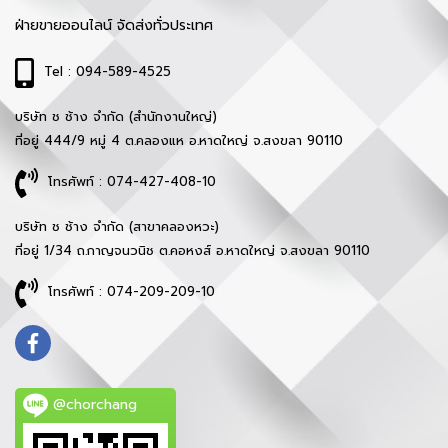
ฝ่ายขายออนไลน์ จัดส่งทั่วประเทศ
Tel : 094-589-4525
บริษัท ช ช้าง จำกัด (สำนักงานใหญ่)
ที่อยู่ 444/9 หมู่ 4 ต.คลองแห อ.หาดใหญ่ จ.สงขลา 90110
โทรศัพท์ : 074-427-408-10
บริษัท ช ช้าง จำกัด (สาขาคลองหวะ)
ที่อยู่ 1/34 ถ.กาญจนวนิช ต.คอหงส์ อ.หาดใหญ่ จ.สงขลา 90110
โทรศัพท์ : 074-209-209-10
@chorchang