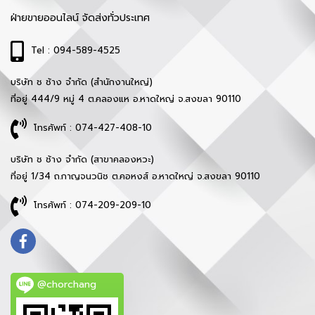
ฝ่ายขายออนไลน์ จัดส่งทั่วประเทศ
Tel : 094-589-4525
บริษัท ช ช้าง จำกัด (สำนักงานใหญ่)
ที่อยู่ 444/9 หมู่ 4 ต.คลองแห อ.หาดใหญ่ จ.สงขลา 90110
โทรศัพท์ : 074-427-408-10
บริษัท ช ช้าง จำกัด (สาขาคลองหวะ)
ที่อยู่ 1/34 ถ.กาญจนวนิช ต.คอหงส์ อ.หาดใหญ่ จ.สงขลา 90110
โทรศัพท์ : 074-209-209-10
@chorchang