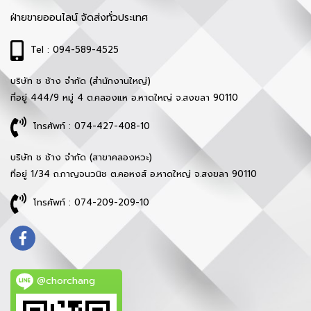
ฝ่ายขายออนไลน์ จัดส่งทั่วประเทศ
Tel : 094-589-4525
บริษัท ช ช้าง จำกัด (สำนักงานใหญ่)
ที่อยู่ 444/9 หมู่ 4 ต.คลองแห อ.หาดใหญ่ จ.สงขลา 90110
โทรศัพท์ : 074-427-408-10
บริษัท ช ช้าง จำกัด (สาขาคลองหวะ)
ที่อยู่ 1/34 ถ.กาญจนวนิช ต.คอหงส์ อ.หาดใหญ่ จ.สงขลา 90110
โทรศัพท์ : 074-209-209-10
@chorchang