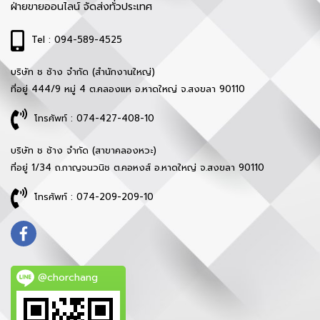
ฝ่ายขายออนไลน์ จัดส่งทั่วประเทศ
Tel : 094-589-4525
บริษัท ช ช้าง จำกัด (สำนักงานใหญ่)
ที่อยู่ 444/9 หมู่ 4 ต.คลองแห อ.หาดใหญ่ จ.สงขลา 90110
โทรศัพท์ : 074-427-408-10
บริษัท ช ช้าง จำกัด (สาขาคลองหวะ)
ที่อยู่ 1/34 ถ.กาญจนวนิช ต.คอหงส์ อ.หาดใหญ่ จ.สงขลา 90110
โทรศัพท์ : 074-209-209-10
@chorchang