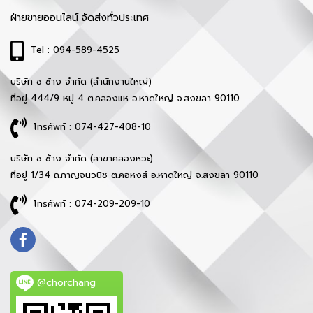
ฝ่ายขายออนไลน์ จัดส่งทั่วประเทศ
Tel : 094-589-4525
บริษัท ช ช้าง จำกัด (สำนักงานใหญ่)
ที่อยู่ 444/9 หมู่ 4 ต.คลองแห อ.หาดใหญ่ จ.สงขลา 90110
โทรศัพท์ : 074-427-408-10
บริษัท ช ช้าง จำกัด (สาขาคลองหวะ)
ที่อยู่ 1/34 ถ.กาญจนวนิช ต.คอหงส์ อ.หาดใหญ่ จ.สงขลา 90110
โทรศัพท์ : 074-209-209-10
@chorchang