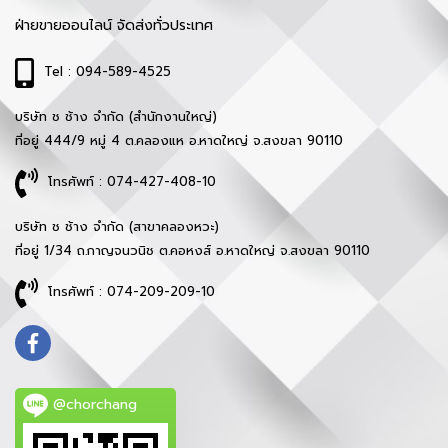
ฝ่ายขายออนไลน์ จัดส่งทั่วประเทศ
Tel : 094-589-4525
บริษัท ช ช้าง จำกัด (สำนักงานใหญ่)
ที่อยู่ 444/9 หมู่ 4 ต.คลองแห อ.หาดใหญ่ จ.สงขลา 90110
โทรศัพท์ : 074-427-408-10
บริษัท ช ช้าง จำกัด (สาขาคลองหวะ)
ที่อยู่ 1/34 ถ.กาญจนวนิช ต.คอหงส์ อ.หาดใหญ่ จ.สงขลา 90110
โทรศัพท์ : 074-209-209-10
@chorchang