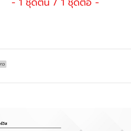
ขาว
ร์วิส