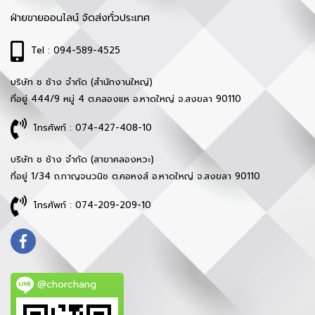
ฝ่ายขายออนไลน์ จัดส่งทั่วประเทศ
Tel : 094-589-4525
บริษัท ช ช้าง จำกัด (สำนักงานใหญ่)
ที่อยู่ 444/9 หมู่ 4 ต.คลองแห อ.หาดใหญ่ จ.สงขลา 90110
โทรศัพท์ : 074-427-408-10
บริษัท ช ช้าง จำกัด (สาขาคลองหวะ)
ที่อยู่ 1/34 ถ.กาญจนวนิช ต.คอหงส์ อ.หาดใหญ่ จ.สงขลา 90110
โทรศัพท์ : 074-209-209-10
@chorchang