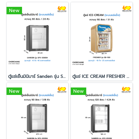
New
ตู้แช่เย็นมินิบาร์ Sanden รุ่น SPX-0085H
ตู้แช่ ICE CREAM FRESHER รุ่น SD-100
New
New