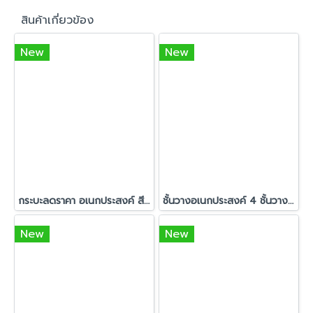
สินค้าเกี่ยวข้อง
New
New
กระบะลดราคา อเนกประสงค์ สีดำ รุ่นเอโดะ (มีล้อหมุน 360°)
ชั้นวางอเนกประสงค์ 4 ชั้นวาง + ฮุกแขวน รุ่น ลูก้า สีขาว
New
New