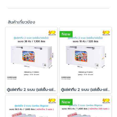
สินค้าเกี่ยวข้อง
New
ตู้แช่ฝาทึบ 2 ระบบ (แช่เย็น-แช่แข็ง) รุ่น FF-1100XS
ตู้แช่ฝาทึบ 2 ระบบ (แช่เย็น-แช่แข็ง) FRESHER รุ่น FF-520XS
New