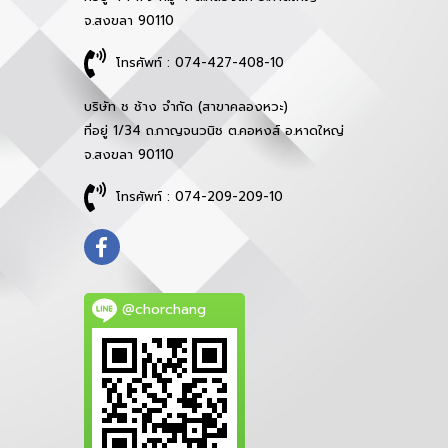
จ.สงขลา 90110
โทรศัพท์ : 074-427-408-10
บริษัท ช ช้าง จำกัด (สาขาคลองหวะ)
ที่อยู่ 1/34 ถ.กาญจนวนิช ต.คอหงส์ อ.หาดใหญ่
จ.สงขลา 90110
โทรศัพท์ : 074-209-209-10
@chorchang