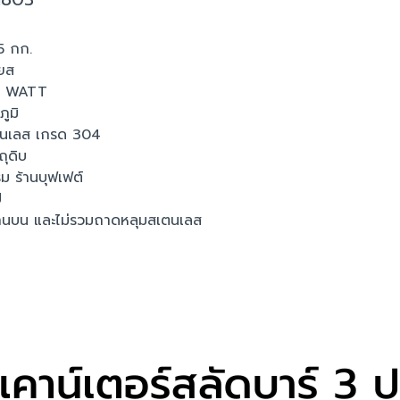
5 กก.
ียส
20 WATT
ูมิ
สแตนเลส เกรด 304
ถุดิบ
ม ร้านบุฟเฟต์
ี
านบน และไม่รวมถาดหลุมสเตนเลส