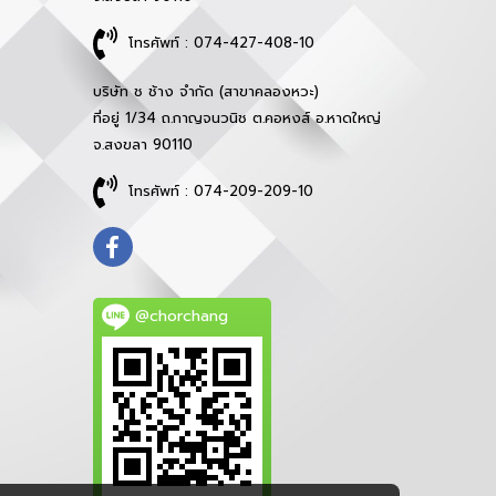
โทรศัพท์ : 074-427-408-10
บริษัท ช ช้าง จำกัด (สาขาคลองหวะ)
ที่อยู่ 1/34 ถ.กาญจนวนิช ต.คอหงส์ อ.หาดใหญ่
จ.สงขลา 90110
โทรศัพท์ : 074-209-209-10
@chorchang