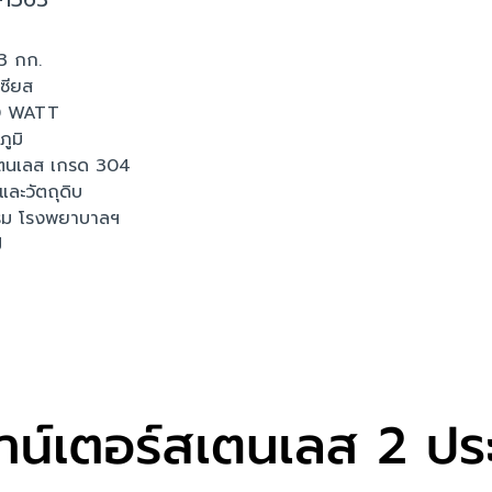
73 กก.
เซียส
60 WATT
ูมิ
 สแตนเลส เกรด 304
และวัตถุดิบ
งแรม โรงพยาบาลฯ
ี