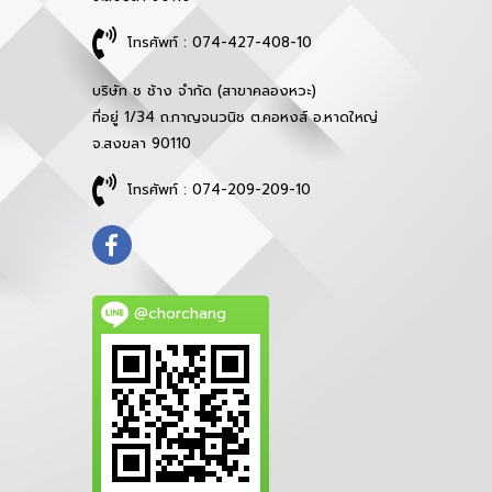
โทรศัพท์ : 074-427-408-10
บริษัท ช ช้าง จำกัด (สาขาคลองหวะ)
ที่อยู่ 1/34 ถ.กาญจนวนิช ต.คอหงส์ อ.หาดใหญ่
จ.สงขลา 90110
โทรศัพท์ : 074-209-209-10
@chorchang