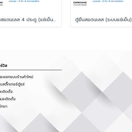
ตู้ยืนสแตนเลส 4 ประตู (แช่เย็น) รุ่น SRR3-1327Ci
ร์วิส
และออกแบบร้านค้าใหม่
สติ๊กเกอร์ตู้แช่
ะติดตั้ง
และติดตั้ง
รักษา