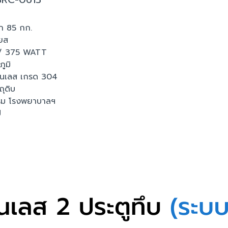
ัก 85 กก.
ียส
z / 375 WATT
ูมิ
สแตนเลส เกรด 304
ถุดิบ
งแรม โรงพยาบาลฯ
ี