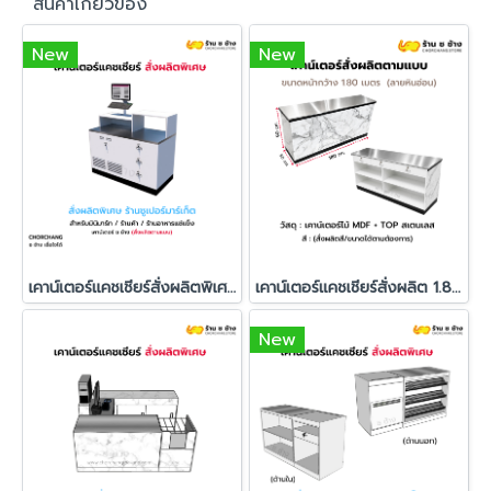
สินค้าเกี่ยวข้อง
New
New
เคาน์เตอร์แคชเชียร์สั่งผลิตพิเศษ (สีขาว ขอบดำ) วางคอมฯ ด้านซ้าย
เคาน์เตอร์แคชเชียร์สั่งผลิต 1.80 เมตร ลายหินอ่อน ท็อปสแตนเลส
New