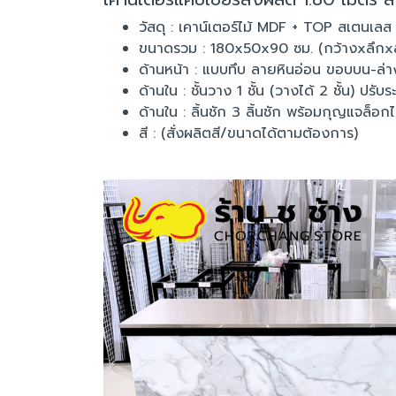
วัสดุ : เคาน์เตอร์ไม้ MDF + TOP สเตนเลส
ขนาดรวม : 180x50x90 ซม. (กว้างxลึกxส
ด้านหน้า : แบบทึบ ลายหินอ่อน ขอบบน-ล่า
ด้านใน : ชั้นวาง 1 ชั้น (วางได้ 2 ชั้น) ปรับร
ด้านใน : ลิ้นชัก 3 ลิ้นชัก พร้อมกุญแจล็อกไ
สี : (สั่งผลิตสี/ขนาดได้ตามต้องการ)