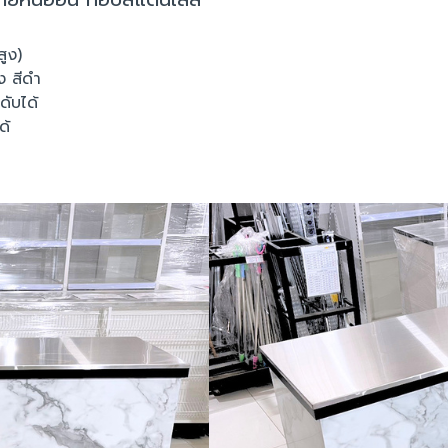
ูง)
ง สีดำ
ะดับได้
ด้