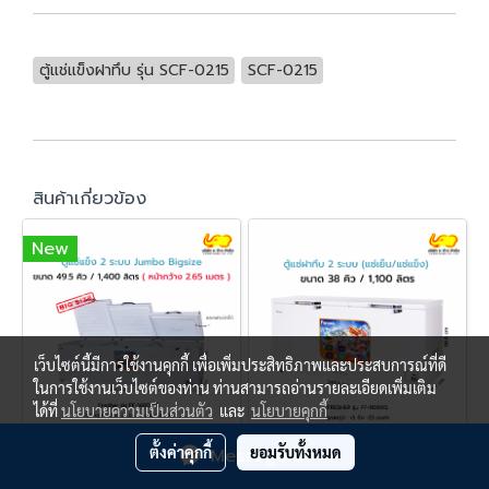
ตู้แช่แข็งฝาทึบ รุ่น SCF-0215
SCF-0215
สินค้าเกี่ยวข้อง
New
เว็บไซต์นี้มีการใช้งานคุกกี้ เพื่อเพิ่มประสิทธิภาพและประสบการณ์ที่ดี
ในการใช้งานเว็บไซต์ของท่าน ท่านสามารถอ่านรายละเอียดเพิ่มเติม
ได้ที่
นโยบายความเป็นส่วนตัว
และ
นโยบายคุกกี้
ตั้งค่าคุกกี้
ยอมรับทั้งหมด
Message Us
ตู้แช่แข็งฝาทึบ 2 ระบบ Fresher รุ่น FF-1400XS
ตู้แช่ฝาทึบ 2 ระบบ (แช่เย็น-แช่แข็ง) รุ่น FF-1100XS