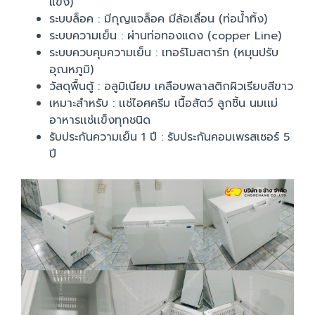
แข็ง)
ระบบล็อค : มีกุญแจล็อค มีล้อเลื่อน (ท่อน้ำทิ้ง)
ระบบความเย็น : ผ่านท่อทองแดง (copper Line)
ระบบควบคุมความเย็น : เทอร์โมสตาร์ท (หมุนปรับ
อุณหภูมิ)
วัสดุพื้นตู้ : อลูมิเนียม เคลือบพลาสติกผิวเรียบสีขาว
เหมาะสำหรับ : เเช่ไอศครีม เนื้อสัตว์ ลูกชิ้น นมเเม่
อาหารเเช่เเข็งทุกชนิด
รับประกันความเย็น 1 ปี : รับประกันคอมเพรสเซอร์ 5
ปี