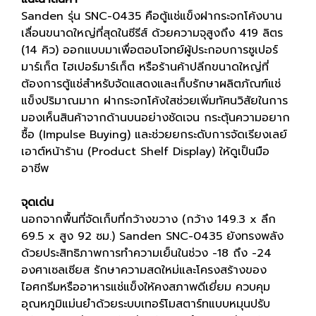
Sanden รุ่น SNC-0435 คือตู้แช่แข็งฝากระจกโค้งบาน
เลื่อนขนาดใหญ่ที่สุดในซีรีส์ ด้วยความจุสูงถึง 419 ลิตร
(14 คิว) ออกแบบมาเพื่อตอบโจทย์ผู้ประกอบการซูเปอร์
มาร์เก็ต ไฮเปอร์มาร์เก็ต หรือร้านค้าปลีกขนาดใหญ่ที่
ต้องการตู้แช่สำหรับจัดแสดงและเก็บรักษาผลิตภัณฑ์แช่
แข็งปริมาณมาก ฝากระจกโค้งใสช่วยเพิ่มทัศนวิสัยในการ
มองเห็นสินค้าจากด้านบนอย่างชัดเจน กระตุ้นความอยาก
ซื้อ (Impulse Buying) และช่วยยกระดับการจัดเรียงเลย์
เอาต์หน้าร้าน (Product Shelf Display) ให้ดูเป็นมือ
อาชีพ
จุดเด่น
นอกจากพื้นที่จัดเก็บที่กว้างขวาง (กว้าง 149.3 x ลึก
69.5 x สูง 92 ซม.) Sanden SNC-0435 ยังทรงพลัง
ด้วยประสิทธิภาพการทำความเย็นในช่วง -18 ถึง -24
องศาเซลเซียส รักษาความสดใหม่และโครงสร้างของ
ไอศกรีมหรืออาหารแช่แข็งให้คงสภาพดีเยี่ยม ควบคุม
อุณหภูมิแม่นยำด้วยระบบเทอร์โมสตาร์ทแบบหมุนปรับ