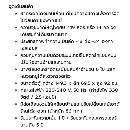
จุดเด่นสินค้า
ฝากระจกโค้งบานเลื่อน ดีไซน์กว้างขวางเพื่อการจัด
โชว์สินค้าเชิงพาณิชย์
ความจุขนาดใหญ่พิเศษ 419 ลิตร หรือ 14 คิว จัด
เก็บสินค้าได้ปริมาณมาก
ประสิทธิภาพทำความเย็นลึก -18 ถึง -24 องศา
เซลเซียส
ควบคุมความเย็นด้วยระบบเทอร์โมสตาร์ทแบบหมุน
ปรับ ใช้งานง่ายและทนทาน
มาพร้อมตะกร้าจัดระเบียบสินค้าจำนวน 6 ใบ แยก
หมวดหมู่ได้สะดวกรวดเร็ว
ขนาดตัวตู้ กว้าง 149.3 x ลึก 69.5 x สูง 92 ซม.
กระแสไฟฟ้า 220-240 V, 50 Hz. (กำลังไฟ 330
วัตต์ / 2.5 แอมป์)
มีล้อเลื่อนช่วยให้เคลื่อนย้ายและปรับเปลี่ยนเลย์เอาต์
ร้านได้สะดวก (น้ำหนัก 86 กก.)
รับประกันความเย็น 1 ปี / รับประกันคอมเพรสเซอร์
นานถึง 5 ปี