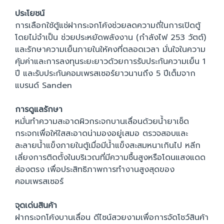
ประโยชน์
การเลือกใช้ตู้แช่ฝากระจกโค้งช่วยลดความถี่ในการเปิดตู้
โดยไม่จำเป็น ช่วยประหยัดพลังงาน (กำลังไฟ 253 วัตต์)
และรักษาความเย็นภายในให้คงที่ตลอดเวลา มั่นใจในความ
คุ้มค่าและการลงทุนระยะยาวด้วยการรับประกันความเย็น 1
ปี และรับประกันคอมเพรสเซอร์ยาวนานถึง 5 ปีเต็มจาก
แบรนด์ Sanden
การดูแลรักษา
หมั่นทำความสะอาดผิวกระจกบานเลื่อนด้วยน้ำยาเช็ด
กระจกเพื่อให้ใสสะอาดน่ามองอยู่เสมอ ตรวจสอบและ
ละลายน้ำแข็งภายในตู้เมื่อมีน้ำแข็งสะสมหนาเกินไป หลีก
เลี่ยงการติดตั้งในบริเวณที่มีความชื้นสูงหรือโดนแสงแดด
ส่องตรง เพื่อประสิทธิภาพการทำงานสูงสุดของ
คอมเพรสเซอร์
จุดเด่นสินค้า
ฝากระจกโค้งบานเลื่อน ดีไซน์สวยงามเพื่อการจัดโชว์สินค้า