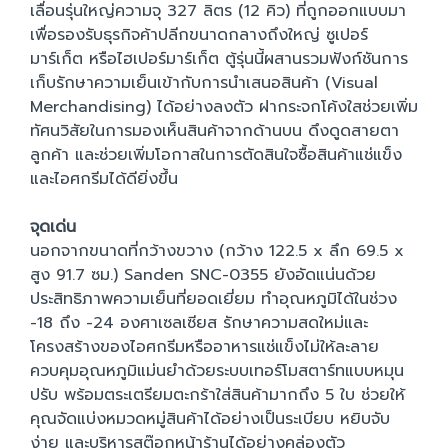
เลื่อนรุ่นใหญ่ความจุ 327 ลิตร (12 คิว) ที่ถูกออกแบบมา
เพื่อรองรับธุรกิจค้าปลีกขนาดกลางถึงใหญ่ ซูเปอร์
มาร์เก็ต หรือไฮเปอร์มาร์เก็ต ตู้รุ่นนี้ผสานรวมฟังก์ชันการ
เก็บรักษาความเย็นเข้ากับการนำเสนอสินค้า (Visual
Merchandising) ได้อย่างลงตัว ฝากระจกโค้งใสช่วยเพิ่ม
ทัศนวิสัยในการมองเห็นสินค้าจากด้านบน ดึงดูดสายตา
ลูกค้า และช่วยเพิ่มโอกาสในการตัดสินใจซื้อสินค้าแช่แข็ง
และไอศกรีมได้ดียิ่งขึ้น
จุดเด่น
นอกจากขนาดที่กว้างขวาง (กว้าง 122.5 x ลึก 69.5 x
สูง 91.7 ซม.) Sanden SNC-0355 ยังอัดแน่นด้วย
ประสิทธิภาพความเย็นที่ยอดเยี่ยม ทำอุณหภูมิได้ในช่วง
-18 ถึง -24 องศาเซลเซียส รักษาความสดใหม่และ
โครงสร้างของไอศกรีมหรืออาหารแช่แข็งไม่ให้ละลาย
ควบคุมอุณหภูมิแม่นยำด้วยระบบเทอร์โมสตาร์ทแบบหมุน
ปรับ พร้อมตระเตรียมตะกร้าใส่สินค้ามากถึง 5 ใบ ช่วยให้
คุณจัดแบ่งหมวดหมู่สินค้าได้อย่างเป็นระเบียบ หยิบจับ
ง่าย และบริหารสต๊อกหน้าร้านได้อย่างคล่องตัว