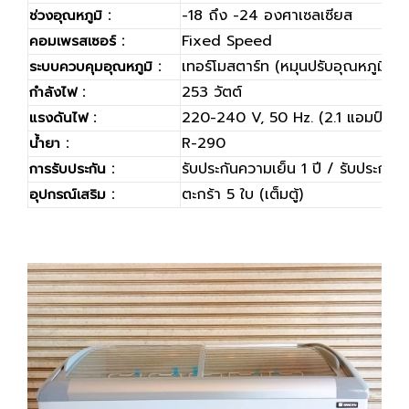
-18 ถึง -24 องศาเซลเซียส
ช่วงอุณหภูมิ :
Fixed Speed
คอมเพรสเซอร์ :
เทอร์โมสตาร์ท (หมุนปรับอุณหภูมิ)
ระบบควบคุมอุณหภูมิ :
253 วัตต์
กำลังไฟ :
220-240 V, 50 Hz. (2.1 แอมป์)
แรงดันไฟ :
R-290
น้ำยา :
รับประกันความเย็น 1 ปี / รับประกัน
การรับประกัน :
ตะกร้า 5 ใบ (เต็มตู้)
อุปกรณ์เสริม :