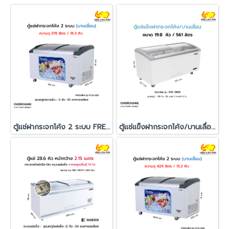
ตู้แช่ฝากระจกโค้ง 2 ระบบ FRESHER รุ่น FCG-520
ตู้แช่แข็งฝากระจกโค้ง/บานเลื่อน Sanden รุ่น SNC-0655