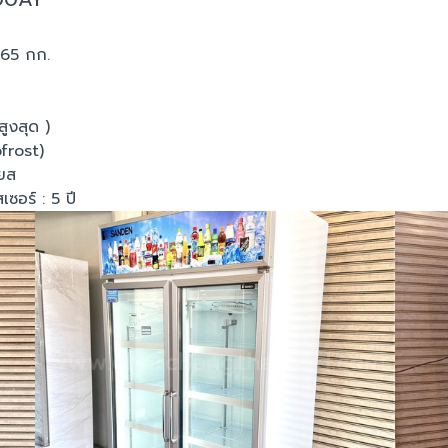
165 กก.
สูงสุด )
ofrost)
ียส
ซอร์ : 5 ปี