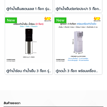
ตู้ทำน้ำเย็นสเตนเลส 1 ก็อก รุ่น NANA-186286
ตู้ทำน้ำเย็นต่อท่อประปา 5 ก๊อก Standard รุ่น RC05
New
New
ตู้ทำน้ำร้อน ทำน้ำเย็น 3 ก็อก รุ่น รุ่น YL 1566B
ตู้กดน้ำ 3 ก๊อก พร้อมเครื่องทำน้ำแข็ง FRESHER รุ่น BYCZ565
สินค้าของเรา