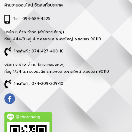
ฝ่ายขายออนไลน์ จัดส่งทั่วประเทศ
Tel : 094-589-4525
บริษัท ช ช้าง จำกัด (สำนักงานใหญ่)
ที่อยู่ 444/9 หมู่ 4 ต.คลองแห อ.หาดใหญ่ จ.สงขลา 90110
โทรศัพท์ : 074-427-408-10
บริษัท ช ช้าง จำกัด (สาขาคลองหวะ)
ที่อยู่ 1/34 ถ.กาญจนวนิช ต.คอหงส์ อ.หาดใหญ่ จ.สงขลา 90110
โทรศัพท์ : 074-209-209-10
@chorchang