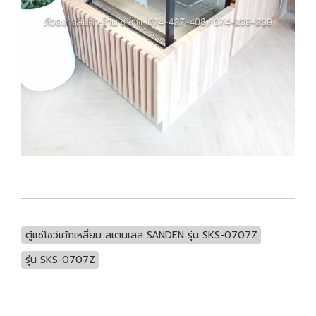
ตู้แช่โชว์เค้กเหลี่ยม สเตนเลส SANDEN รุ่น SKS-0707Z
รุ่น SKS-0707Z