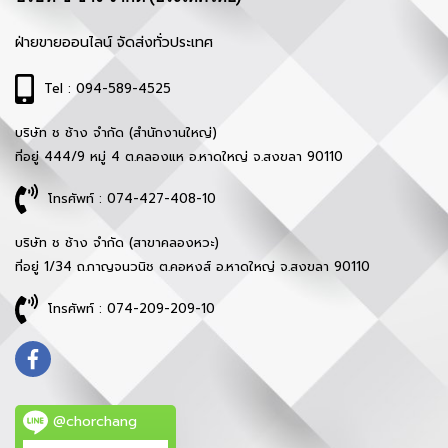
ฝ่ายขายออนไลน์ จัดส่งทั่วประเทศ
Tel : 094-589-4525
บริษัท ช ช้าง จำกัด (สำนักงานใหญ่)
ที่อยู่ 444/9 หมู่ 4 ต.คลองแห อ.หาดใหญ่ จ.สงขลา 90110
โทรศัพท์ : 074-427-408-10
บริษัท ช ช้าง จำกัด (สาขาคลองหวะ)
ที่อยู่ 1/34 ถ.กาญจนวนิช ต.คอหงส์ อ.หาดใหญ่ จ.สงขลา 90110
โทรศัพท์ : 074-209-209-10
@chorchang