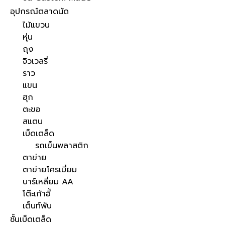
อุปกรณ์ตลาดนัด
ไม้แขวน
หุ่น
ถุง
จิวเวลรี่
ราว
แขน
ฮุก
ตะขอ
สแตน
เบ็ดเตล็ด
รถเข็นพลาสติก
ตาข่าย
ตาข่ายโครเมี่ยม
บาร์เหลี่ยม AA
โต๊ะเก้าอี้
เต็นท์พับ
ชั้นเบ็ดเตล็ด