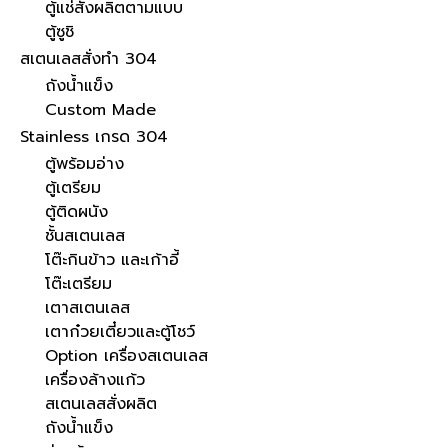
ตู้แช่สั่งผลิตตามแบบ
ตู้ซูชิ
สเตนเลสสั่งทำ 304
ถังน้ำแข็ง
Custom Made
Stainless เกรด 304
ตู้พร้อมอ่าง
ตู้เตรียม
ตู้ติดผนัง
ชั้นสเตนเลส
โต๊ะกินข้าว และเก้าอี้
โต๊ะเตรียม
เตาสเตนเลส
เตาก๋วยเตี๋ยวและตู้โชว์
Option เครื่องสเตนเลส
เครื่องล้างแก้ว
สเตนเลสสั่งผลิต
ถังน้ำแข็ง