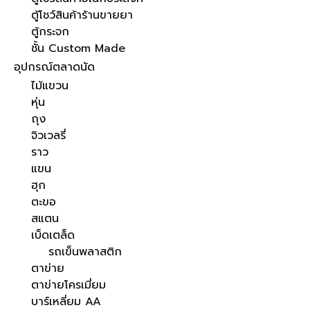
ตู้โชว์สินค้าร้านขายยา
ตู้กระจก
ชั้น Custom Made
อุปกรณ์ตลาดนัด
ไม้แขวน
หุ่น
ถุง
จิวเวลรี่
ราว
แขน
ฮุก
ตะขอ
สแตน
เบ็ดเตล็ด
รถเข็นพลาสติก
ตาข่าย
ตาข่ายโครเมี่ยม
บาร์เหลี่ยม AA