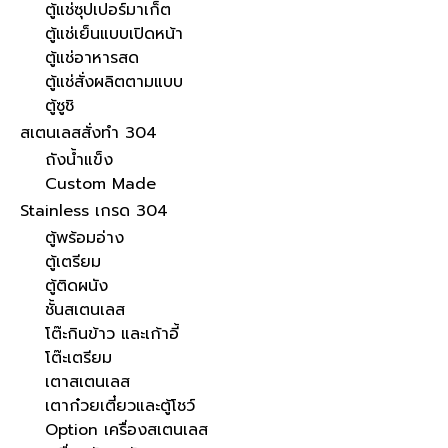
ตู้แช่ซุปเปอร์มาเก็ต
ตู้แช่เย็นแบบเปิดหน้า
ตู้แช่อาหารสด
ตู้แช่สั่งผลิตตามแบบ
ตู้ซูชิ
สเตนเลสสั่งทำ 304
ถังน้ำแข็ง
Custom Made
Stainless เกรด 304
ตู้พร้อมอ่าง
ตู้เตรียม
ตู้ติดผนัง
ชั้นสเตนเลส
โต๊ะกินข้าว และเก้าอี้
โต๊ะเตรียม
เตาสเตนเลส
เตาก๋วยเตี๋ยวและตู้โชว์
Option เครื่องสเตนเลส