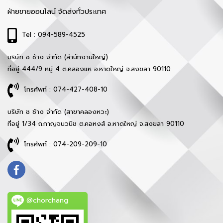
ฝ่ายขายออนไลน์ จัดส่งทั่วประเทศ
Tel : 094-589-4525
บริษัท ช ช้าง จำกัด (สำนักงานใหญ่)
ที่อยู่ 444/9 หมู่ 4 ต.คลองแห อ.หาดใหญ่ จ.สงขลา 90110
โทรศัพท์ : 074-427-408-10
บริษัท ช ช้าง จำกัด (สาขาคลองหวะ)
ที่อยู่ 1/34 ถ.กาญจนวนิช ต.คอหงส์ อ.หาดใหญ่ จ.สงขลา 90110
โทรศัพท์ : 074-209-209-10
@chorchang