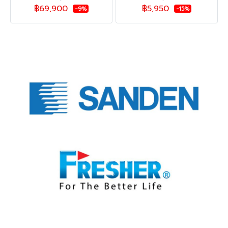
฿69,900
฿5,950
-9%
-15%