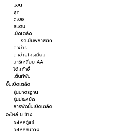
แขน
ฮุก
ตะขอ
สแตน
เบ็ดเตล็ด
รถเข็นพลาสติก
ตาข่าย
ตาข่ายโครเมี่ยม
บาร์เหลี่ยม AA
โต๊ะเก้าอี้
เต็นท์พับ
ชั้นเบ็ดเตล็ด
รุ่นมาตรฐาน
รุ่นประหยัด
สารพัดชั้นเบ็ดเตล็ด
อะไหล่ ช ช้าง
อะไหล่ตู้แช่
อะไหล่ชั้นวาง