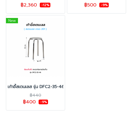
฿2,360
฿500
-12%
-9%
New
เก้าอี้สเตนเลส รุ่น DFC2-35-46
฿440
฿400
-9%