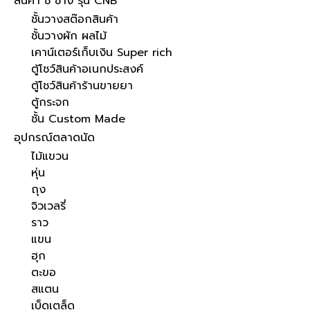
สินค้า ช ช้าง รุ่น CNB
ชั้นวางสต๊อกสินค้า
ชั้นวางผัก ผลไม้
เคาน์เตอร์เก็บเงิน Super rich
ตู้โชว์สินค้าอเนกประสงค์
ตู้โชว์สินค้าร้านขายยา
ตู้กระจก
ชั้น Custom Made
อุปกรณ์ตลาดนัด
ไม้แขวน
หุ่น
ถุง
จิวเวลรี่
ราว
แขน
ฮุก
ตะขอ
สแตน
เบ็ดเตล็ด