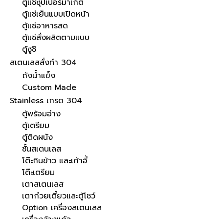
ตู้แช่ซุปเปอร์มาเก็ต
ตู้แช่เย็นแบบเปิดหน้า
ตู้แช่อาหารสด
ตู้แช่สั่งผลิตตามแบบ
ตู้ซูชิ
สเตนเลสสั่งทำ 304
ถังน้ำแข็ง
Custom Made
Stainless เกรด 304
ตู้พร้อมอ่าง
ตู้เตรียม
ตู้ติดผนัง
ชั้นสเตนเลส
โต๊ะกินข้าว และเก้าอี้
โต๊ะเตรียม
เตาสเตนเลส
เตาก๋วยเตี๋ยวและตู้โชว์
Option เครื่องสเตนเลส