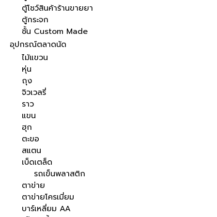
ตู้โชว์สินค้าร้านขายยา
ตู้กระจก
ชั้น Custom Made
อุปกรณ์ตลาดนัด
ไม้แขวน
หุ่น
ถุง
จิวเวลรี่
ราว
แขน
ฮุก
ตะขอ
สแตน
เบ็ดเตล็ด
รถเข็นพลาสติก
ตาข่าย
ตาข่ายโครเมี่ยม
บาร์เหลี่ยม AA