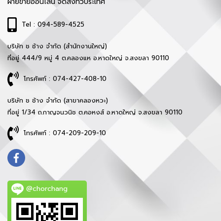
ฝ่ายขายออนไลน์ จัดส่งทั่วประเทศ
Tel : 094-589-4525
บริษัท ช ช้าง จำกัด (สำนักงานใหญ่)
ที่อยู่ 444/9 หมู่ 4 ต.คลองแห อ.หาดใหญ่ จ.สงขลา 90110
โทรศัพท์ : 074-427-408-10
บริษัท ช ช้าง จำกัด (สาขาคลองหวะ)
ที่อยู่ 1/34 ถ.กาญจนวนิช ต.คอหงส์ อ.หาดใหญ่ จ.สงขลา 90110
โทรศัพท์ : 074-209-209-10
@chorchang