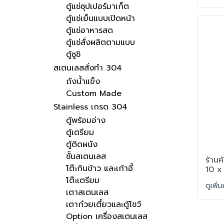
ตู้แช่ซุปเปอร์มาเก็ต
ตู้แช่เย็นแบบเปิดหน้า
ตู้แช่อาหารสด
ตู้แช่สั่งผลิตตามแบบ
ตู้ซูชิ
สเตนเลสสั่งทำ 304
ถังน้ำแข็ง
Custom Made
Stainless เกรด 304
ตู้พร้อมอ่าง
ตู้เตรียม
ตู้ติดผนัง
ชั้นสเตนเลส
ร้านค
โต๊ะกินข้าว และเก้าอี้
10 x
โต๊ะเตรียม
ดูเพิ่
เตาสเตนเลส
เตาก๋วยเตี๋ยวและตู้โชว์
Option เครื่องสเตนเลส