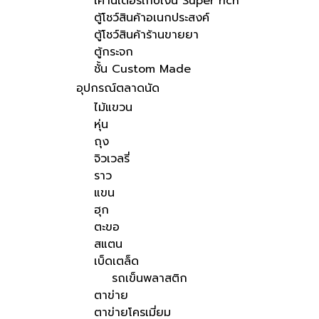
เคาน์เตอร์เก็บเงิน Super rich
ตู้โชว์สินค้าอเนกประสงค์
ตู้โชว์สินค้าร้านขายยา
ตู้กระจก
ชั้น Custom Made
อุปกรณ์ตลาดนัด
ไม้แขวน
หุ่น
ถุง
จิวเวลรี่
ราว
แขน
ฮุก
ตะขอ
สแตน
เบ็ดเตล็ด
รถเข็นพลาสติก
ตาข่าย
ตาข่ายโครเมี่ยม