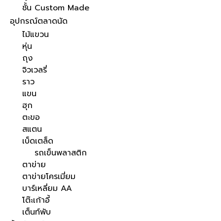
ชั้น Custom Made
อุปกรณ์ตลาดนัด
ไม้แขวน
หุ่น
ถุง
จิวเวลรี่
ราว
แขน
ฮุก
ตะขอ
สแตน
เบ็ดเตล็ด
รถเข็นพลาสติก
ตาข่าย
ตาข่ายโครเมี่ยม
บาร์เหลี่ยม AA
โต๊ะเก้าอี้
เต็นท์พับ