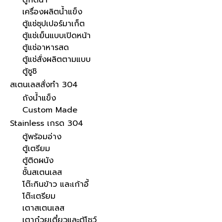
ตู้กดน้ำ
เครื่องผลิตน้ำแข็ง
ตู้แช่ซุปเปอร์มาเก็ต
ตู้แช่เย็นแบบเปิดหน้า
ตู้แช่อาหารสด
ตู้แช่สั่งผลิตตามแบบ
ตู้ซูชิ
สเตนเลสสั่งทำ 304
ถังน้ำแข็ง
Custom Made
Stainless เกรด 304
ตู้พร้อมอ่าง
ตู้เตรียม
ตู้ติดผนัง
ชั้นสเตนเลส
โต๊ะกินข้าว และเก้าอี้
โต๊ะเตรียม
เตาสเตนเลส
เตาก๋วยเตี๋ยวและตู้โชว์