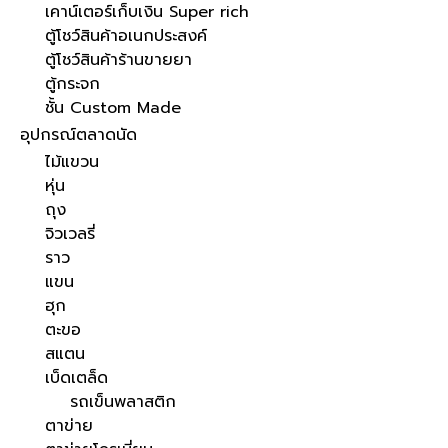
เคาน์เตอร์เก็บเงิน Super rich
ตู้โชว์สินค้าอเนกประสงค์
ตู้โชว์สินค้าร้านขายยา
ตู้กระจก
ชั้น Custom Made
อุปกรณ์ตลาดนัด
ไม้แขวน
หุ่น
ถุง
จิวเวลรี่
ราว
แขน
ฮุก
ตะขอ
สแตน
เบ็ดเตล็ด
รถเข็นพลาสติก
ตาข่าย