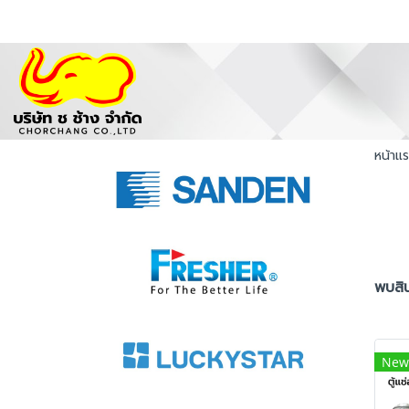
หน้าแ
พบสิน
New