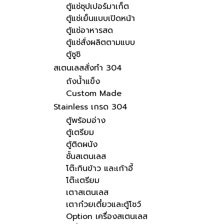
ตู้แช่ซุปเปอร์มาเก็ต
ตู้แช่เย็นแบบเปิดหน้า
ตู้แช่อาหารสด
ตู้แช่สั่งผลิตตามแบบ
ตู้ซูชิ
สเตนเลสสั่งทำ 304
ถังน้ำแข็ง
Custom Made
Stainless เกรด 304
ตู้พร้อมอ่าง
ตู้เตรียม
ตู้ติดผนัง
ชั้นสเตนเลส
โต๊ะกินข้าว และเก้าอี้
โต๊ะเตรียม
เตาสเตนเลส
เตาก๋วยเตี๋ยวและตู้โชว์
Option เครื่องสเตนเลส