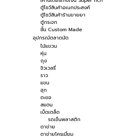
เคาน์เตอร์เก็บเงิน Super rich
ตู้โชว์สินค้าอเนกประสงค์
ตู้โชว์สินค้าร้านขายยา
ตู้กระจก
ชั้น Custom Made
อุปกรณ์ตลาดนัด
ไม้แขวน
หุ่น
ถุง
จิวเวลรี่
ราว
แขน
ฮุก
ตะขอ
สแตน
เบ็ดเตล็ด
รถเข็นพลาสติก
ตาข่าย
ตาข่ายโครเมี่ยม