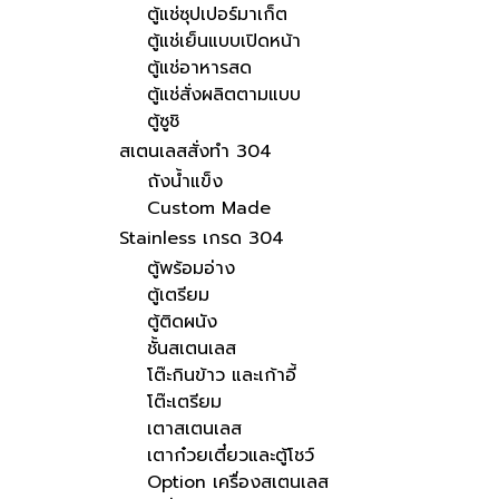
ตู้แช่ซุปเปอร์มาเก็ต
ตู้แช่เย็นแบบเปิดหน้า
ตู้แช่อาหารสด
ตู้แช่สั่งผลิตตามแบบ
ตู้ซูชิ
สเตนเลสสั่งทำ 304
ถังน้ำแข็ง
Custom Made
Stainless เกรด 304
ตู้พร้อมอ่าง
ตู้เตรียม
ตู้ติดผนัง
ชั้นสเตนเลส
โต๊ะกินข้าว และเก้าอี้
โต๊ะเตรียม
เตาสเตนเลส
เตาก๋วยเตี๋ยวและตู้โชว์
Option เครื่องสเตนเลส