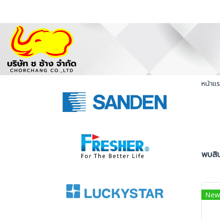
หน้าแ
พบสิน
New