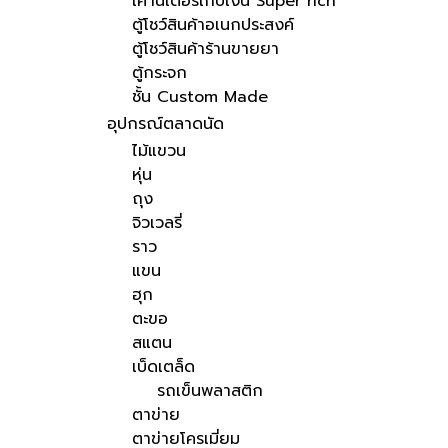
เคาน์เตอร์เก็บเงิน Super rich
ตู้โชว์สินค้าอเนกประสงค์
ตู้โชว์สินค้าร้านขายยา
ตู้กระจก
ชั้น Custom Made
อุปกรณ์ตลาดนัด
ไม้แขวน
หุ่น
ถุง
จิวเวลรี่
ราว
แขน
ฮุก
ตะขอ
สแตน
เบ็ดเตล็ด
รถเข็นพลาสติก
ตาข่าย
ตาข่ายโครเมี่ยม