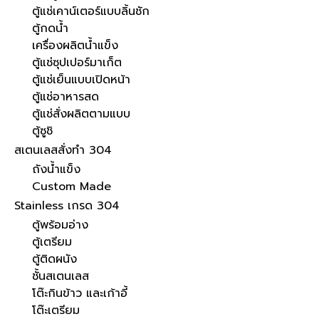
ตู้แช่เคาน์เตอร์แบบลิ้นชัก
ตู้กดน้ำ
เครื่องผลิตน้ำแข็ง
ตู้แช่ซุปเปอร์มาเก็ต
ตู้แช่เย็นแบบเปิดหน้า
ตู้แช่อาหารสด
ตู้แช่สั่งผลิตตามแบบ
ตู้ซูชิ
สเตนเลสสั่งทำ 304
ถังน้ำแข็ง
Custom Made
Stainless เกรด 304
ตู้พร้อมอ่าง
ตู้เตรียม
ตู้ติดผนัง
ชั้นสเตนเลส
โต๊ะกินข้าว และเก้าอี้
โต๊ะเตรียม