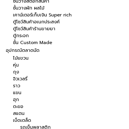
ชั้นวางสต๊อกสินค้า
ชั้นวางผัก ผลไม้
เคาน์เตอร์เก็บเงิน Super rich
ตู้โชว์สินค้าอเนกประสงค์
ตู้โชว์สินค้าร้านขายยา
ตู้กระจก
ชั้น Custom Made
อุปกรณ์ตลาดนัด
ไม้แขวน
หุ่น
ถุง
จิวเวลรี่
ราว
แขน
ฮุก
ตะขอ
สแตน
เบ็ดเตล็ด
รถเข็นพลาสติก